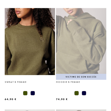
VICTIME DE SON SUCCÈS
SWEAT B FEMME
HOODIE B FEMME
64,90 €
74,90 €