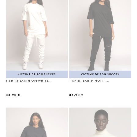
Annuler
Connexion
((modalDeleteText))
Annuler
Créer une liste d'envies
VICTIME DE SON SUCCÈS
VICTIME DE SON SUCCÈS
T-SHIRT EARTH OFFWHITE...
T-SHIRT EARTH NOIR -...
34,90 €
34,90 €