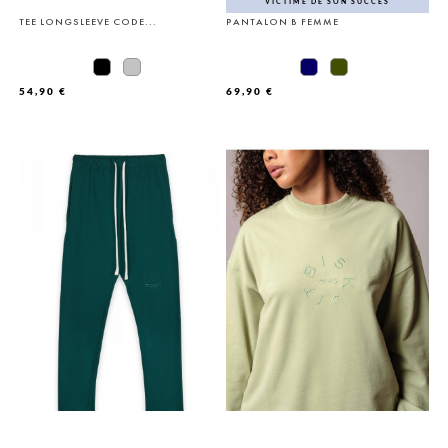
VICTIME DE SON SUCCÈS
TEE LONGSLEEVE CODE...
PANTALON B FEMME
54,90 €
69,90 €