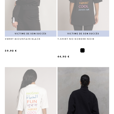
VICTIME DE SON SUCCÈS
VICTIME DE SON SUCCÈS
SWEET MOUNTAIN BLACK
T-SHIRT NO BORDER NOIR
59,90 €
44,90 €