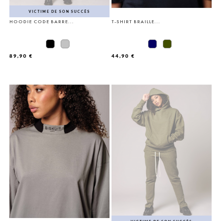
VICTIME DE SON SUCCÈS
HOODIE CODE BARRE...
T-SHIRT BRAILLE...
89,90 €
44,90 €