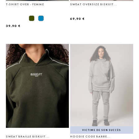
T-SHIRT OVER - FEMME
SWEAT OVERSIZE BISKUIT...
69,90 €
39,90 €
VICTIME DE SON SUCCÈS
SWEAT BRAILLE BISKUIT...
HOODIE CODE BARRE...