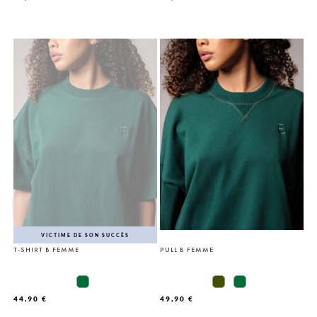
VICTIME DE SON SUCCÈS
T-SHIRT B FEMME
PULL B FEMME
44,90 €
49,90 €