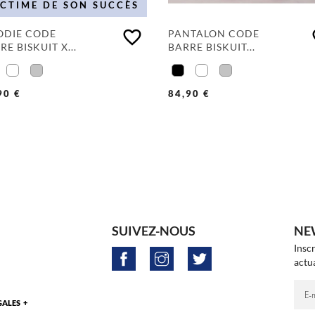
ICTIME DE SON SUCCÈS
favorite_border
fa
ODIE CODE
PANTALON CODE
RE BISKUIT X...
BARRE BISKUIT...
90 €
84,90 €
SUIVEZ-NOUS
NE
Insc
actua
GALES