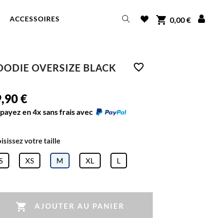
shopping_cart
ACCESSOIRES
0,00 €
favorite_border
OODIE OVERSIZE BLACK
,90 €
payez en 4x sans frais avec
isissez votre taille
S
XS
M
XL
L

AJOUTER AU PANIER