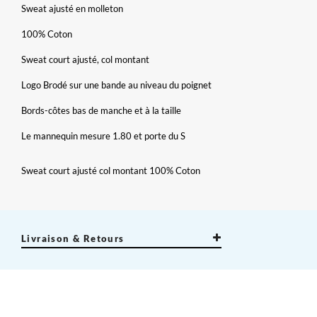
Sweat ajusté en molleton
100% Coton
Sweat court ajusté, col montant
Logo Brodé sur une bande au niveau du poignet
Bords-côtes bas de manche et à la taille
Le mannequin mesure 1.80 et porte du S
Sweat court ajusté col montant 100% Coton
×
Créer une liste d'envies
×
Connexion
×
Nom de la liste d'envies
Vous devez être connecté pour ajouter des produits à votre
Ajouter à ma liste d'envies
Livraison & Retours
liste d'envies.
add_circle_outline
Créer une nouvelle liste
Annuler
Connexion
Annuler
Créer une liste d'envies