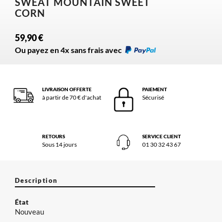
SWEAT MOUNTAIN SWEET
CORN
59,90 €
Ou payez en 4x sans frais avec
LIVRAISON OFFERTE
PAIEMENT
à partir de 70 € d'achat
Sécurisé
RETOURS
SERVICE CLIENT
Sous 14 jours
01 30 32 43 67
Description
État
Nouveau