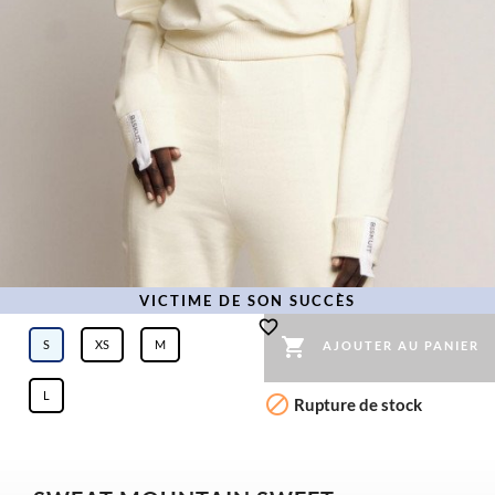
VICTIME DE SON SUCCÈS
favorite_border

S
XS
M
AJOUTER AU PANIER
L

Rupture de stock