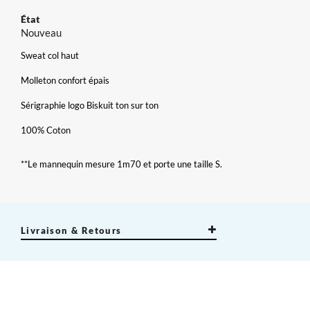
État
Nouveau
Sweat col haut
Molleton confort épais
Sérigraphie logo Biskuit ton sur ton
100% Coton
**Le mannequin mesure 1m70 et porte une taille S.
×
Créer une liste d'envies
×
Connexion
×
Nom de la liste d'envies
Vous devez être connecté pour ajouter des produits à votre
Ajouter à ma liste d'envies
Livraison & Retours
liste d'envies.
add_circle_outline
Créer une nouvelle liste
Annuler
Connexion
Annuler
Créer une liste d'envies