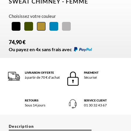
SWEAT CHIMNEY - FEMME
Choisissez votre couleur
Noir
Kaki
Bleu
London
Camel
fog
74,90 €
Ou payez en 4x sans frais avec
LIVRAISON OFFERTE
PAIEMENT
à partir de 70 € d'achat
Sécurisé
RETOURS
SERVICE CLIENT
Sous 14 jours
01 30 32 43 67
Description