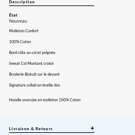
Description
État
Nouveau
Molleton Confort
100% Coton
Bord côte au col et poignée
Sweat Col Montant croisé
Broderie Biskuit sur le devant
Signature collab en braille dos
×
Créer une liste d'envies
×
Connexion
Hoodie oversize en molleton 100% Coton
×
Nom de la liste d'envies
Vous devez être connecté pour ajouter des produits à votre
Ajouter à ma liste d'envies
liste d'envies.
Livraison & Retours
add_circle_outline
Créer une nouvelle liste