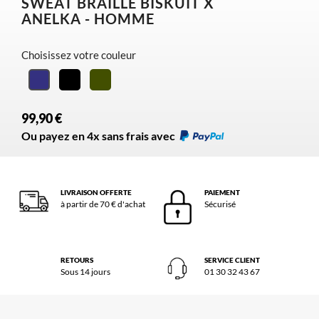
SWEAT BRAILLE BISKUIT X
ANELKA - HOMME
Choisissez votre couleur
Noir
Kaki
Navy
99,90 €
Ou payez en 4x sans frais avec
LIVRAISON OFFERTE
PAIEMENT
à partir de 70 € d'achat
Sécurisé
RETOURS
SERVICE CLIENT
Sous 14 jours
01 30 32 43 67