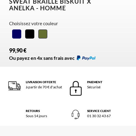
SWEAT BRAILLE BISKUIT X
ANELKA - HOMME
Choisissez votre couleur
Navy
Noir
Kaki
99,90 €
Ou payez en 4x sans frais avec
LIVRAISON OFFERTE
PAIEMENT
à partir de 70 € d'achat
Sécurisé
RETOURS
SERVICE CLIENT
Sous 14 jours
01 30 32 43 67