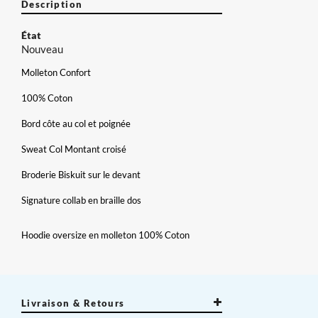
Description
État
Nouveau
Molleton Confort
100% Coton
Bord côte au col et poignée
Sweat Col Montant croisé
Broderie Biskuit sur le devant
Signature collab en braille dos
×
Créer une liste d'envies
×
Connexion
Hoodie oversize en molleton 100% Coton
×
Nom de la liste d'envies
Vous devez être connecté pour ajouter des produits à votre
Ajouter à ma liste d'envies
liste d'envies.
Livraison & Retours
add_circle_outline
Créer une nouvelle liste