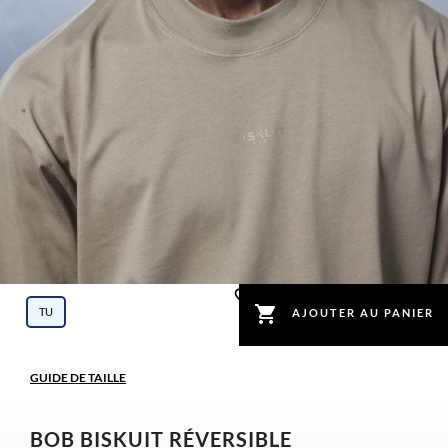
favorite_border

TU
AJOUTER AU PANIER
GUIDE DE TAILLE
BOB BISKUIT RÉVERSIBLE