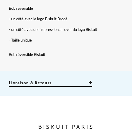
Bob réversible
- un côté avec le logo Biskuit Brodé
- un côté avec une impression all over du logo Biskuit
- Taille unique
Bob réversible Biskuit
×
Créer une liste d'envies
×
Connexion
Livraison & Retours
×
Nom de la liste d'envies
Vous devez être connecté pour ajouter des produits à votre
Ajouter à ma liste d'envies
liste d'envies.
add_circle_outline
Créer une nouvelle liste
Annuler
Connexion
Annuler
Créer une liste d'envies
B!SKUIT PARIS